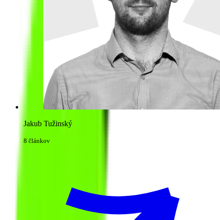
Jakub Tužinský
8 článkov