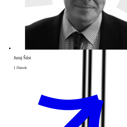
Juraj Šúst
1 článok