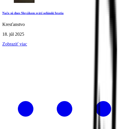
Načo sú dnes Slovákom svätí solúnski bratia
Kresťanstvo
18. júl 2025
Zobraziť viac