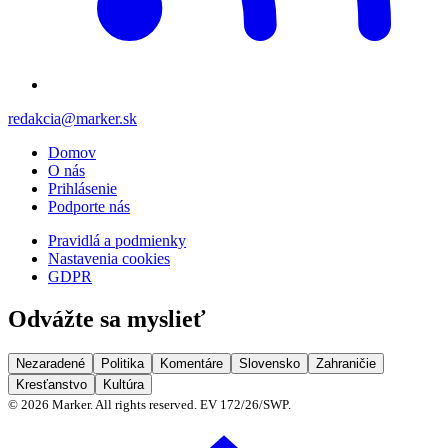
redakcia@marker.sk
Domov
O nás
Prihlásenie
Podporte nás
Pravidlá a podmienky
Nastavenia cookies
GDPR
Odvážte sa myslieť
Nezaradené
Politika
Komentáre
Slovensko
Zahraničie
Kresťanstvo
Kultúra
©
2026
Marker. All rights reserved. EV 172/26/SWP.