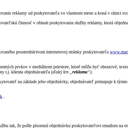
ytovanie reklamy od poskytovateľa vo vlastnom mene a koná v rámci svo
ovateľskú činnosť v oblasti poskytovania služby reklamy, ktorá objedna
vaného prostredníctvom internetovej stránky poskytovateľa
www.mark
mných prvkov v mediálnom priestore, ktoré môžu byť obrazové, textov
y t.j. klienta objednávateľa (
ďalej len „
reklama
“).
tovateľ na základe jeho objednávky, objednávateľ pristupuje k týmto
sk
.
lužbu tak, že pošle písomnú objednávku poskytovateľovi emailom na e