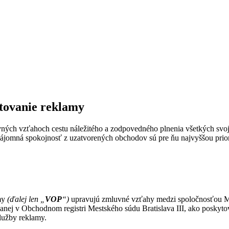
tovanie reklamy
vných vzťahoch cestu náležitého a zodpovedného plnenia všetkých svoj
zájomná spokojnosť z uzatvorených obchodov sú pre ňu najvyššou priori
my
(ďalej len „
VOP
“)
upravujú zmluvné vzťahy medzi spoločnosťou Mar
anej v Obchodnom registri Mestského súdu Bratislava III, ako posky
lužby reklamy.