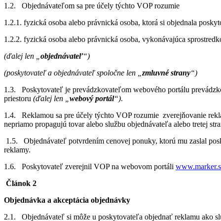
1.2. Objednávateľom sa pre účely týchto VOP rozumie
1.2.1. fyzická osoba alebo právnická osoba, ktorá si objednala posk
1.2.2. fyzická osoba alebo právnická osoba, vykonávajúca sprostredk
(ďalej len „
objednávateľ
“)
(poskytovateľ a objednávateľ spoločne len „
zmluvné strany
“)
1.3. Poskytovateľ je prevádzkovateľom webového portálu prevádzko
priestoru
(ďalej len „
webový portál
“)
.
1.4. Reklamou sa pre účely týchto VOP rozumie zverejňovanie rekla
nepriamo propagujú tovar alebo službu objednávateľa alebo tretej stran
1.5. Objednávateľ potvrdením cenovej ponuky, ktorú mu zaslal posky
reklamy.
1.6. Poskytovateľ zverejnil VOP na webovom portáli
www.marker.
Článok 2
Objednávka a akceptácia objednávky
2.1. Objednávateľ si môže u poskytovateľa objednať reklamu ako s