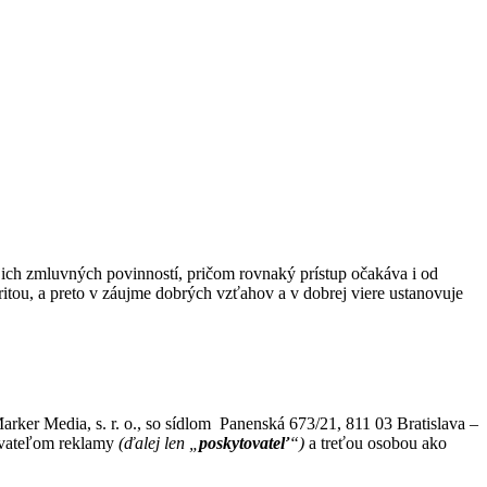
ich zmluvných povinností, pričom rovnaký prístup očakáva i od
tou, a preto v záujme dobrých vzťahov a v dobrej viere ustanovuje
ker Media, s. r. o., so sídlom Panenská 673/21, 811 03 Bratislava –
tovateľom reklamy
(ďalej len „
poskytovateľ
“)
a treťou osobou ako