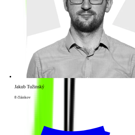
Jakub Tužinský
8 článkov