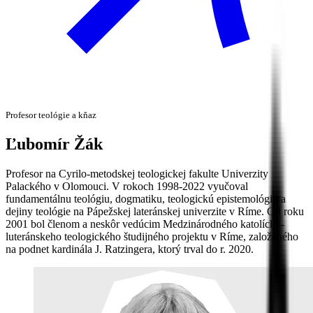
Profesor teológie a kňaz
Ľubomír
Žák
Profesor na Cyrilo-metodskej teologickej fakulte Univerzity
Palackého v Olomouci. V rokoch 1998-2022 vyučoval
fundamentálnu teológiu, dogmatiku, teologickú epistemológiu a
dejiny teológie na Pápežskej lateránskej univerzite v Ríme. Od roku
2001 bol členom a neskôr vedúcim Medzinárodného katolícko-
luteránskeho teologického študijného projektu v Ríme, založeného
na podnet kardinála J. Ratzingera, ktorý trval do r. 2020.