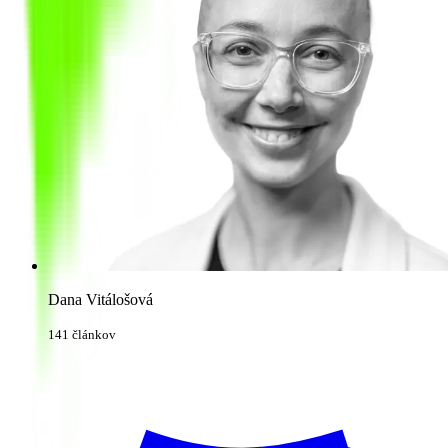
Dana Vitálošová
141 článkov