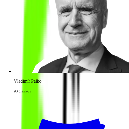
Vladimír Palko
93 článkov