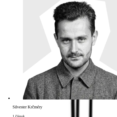
Silvester Krčméry
1 článok