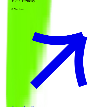
Jakub Tužinský
8 článkov