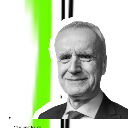
Vladimír Palko