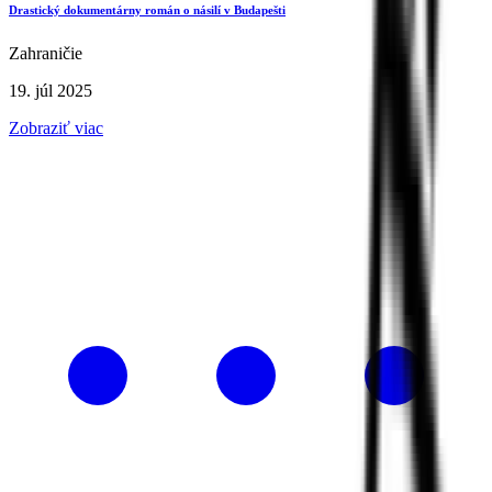
Drastický dokumentárny román o násilí v Budapešti
Zahraničie
19. júl 2025
Zobraziť viac