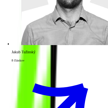
Jakub Tužinský
8 článkov