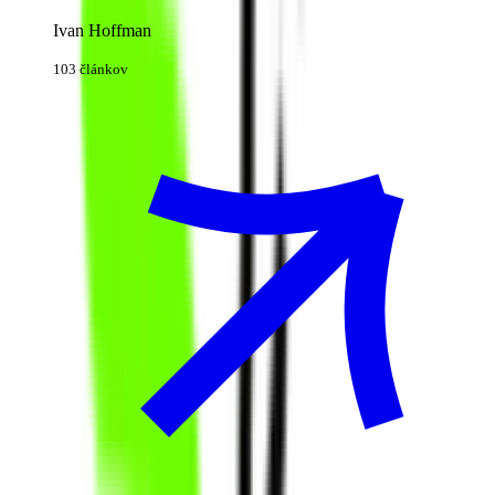
Ivan Hoffman
103 článkov