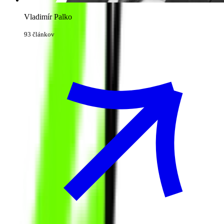
Vladimír Palko
93 článkov