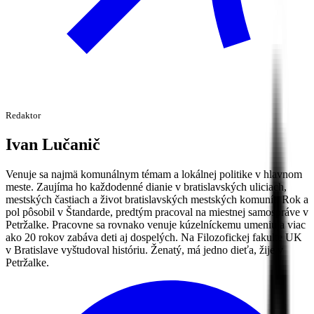
Redaktor
Ivan
Lučanič
Venuje sa najmä komunálnym témam a lokálnej politike v hlavnom
meste. Zaujíma ho každodenné dianie v bratislavských uliciach,
mestských častiach a život bratislavských mestských komunít. Rok a
pol pôsobil v Štandarde, predtým pracoval na miestnej samospráve v
Petržalke. Pracovne sa rovnako venuje kúzelníckemu umeniu a viac
ako 20 rokov zabáva deti aj dospelých. Na Filozofickej fakulte UK
v Bratislave vyštudoval históriu. Ženatý, má jedno dieťa, žije v
Petržalke.