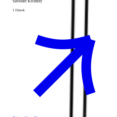
Silvester Krčméry
1 článok