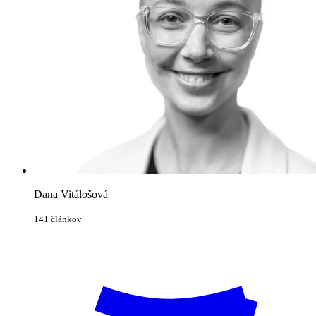
Dana Vitálošová
141 článkov