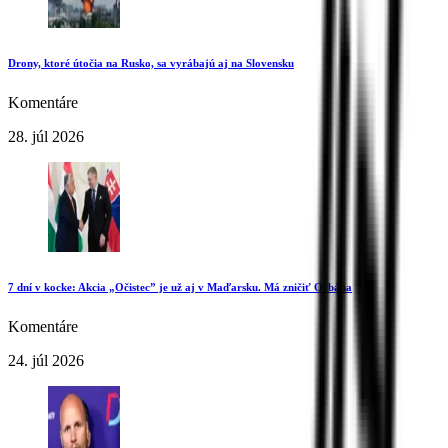
Drony, ktoré útočia na Rusko, sa vyrábajú aj na Slovensku
Komentáre
28. júl 2026
7 dní v kocke: Akcia „Očistec” je už aj v Maďarsku. Má zničiť Orbána
Komentáre
24. júl 2026