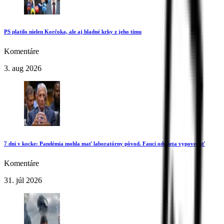
PS platilo nielen Korčoka, ale aj hladné krky z jeho tímu
Komentáre
3. aug 2026
7 dní v kocke: Pandémia mohla mať laboratórny pôvod. Fauci odmieta vypovedať
Komentáre
31. júl 2026