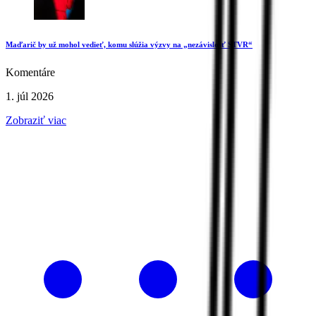
Maďarič by už mohol vedieť, komu slúžia výzvy na „nezávislosť STVR“
Komentáre
1. júl 2026
Zobraziť viac