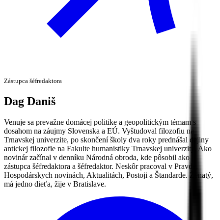
Zástupca šéfredaktora
Dag
Daniš
Venuje sa prevažne domácej politike a geopolitickým témam s
dosahom na záujmy Slovenska a EÚ. Vyštudoval filozofiu na
Trnavskej univerzite, po skončení školy dva roky prednášal dejiny
antickej filozofie na Fakulte humanistiky Trnavskej univerzity. Ako
novinár začínal v denníku Národná obroda, kde pôsobil ako
zástupca šéfredaktora a šéfredaktor. Neskôr pracoval v Pravde,
Hospodárskych novinách, Aktualitách, Postoji a Štandarde. Ženatý,
má jedno dieťa, žije v Bratislave.