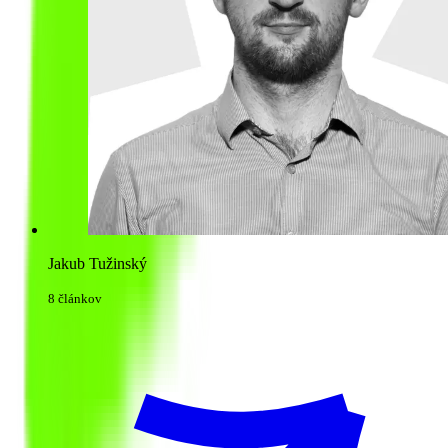
Jakub Tužinský
8 článkov