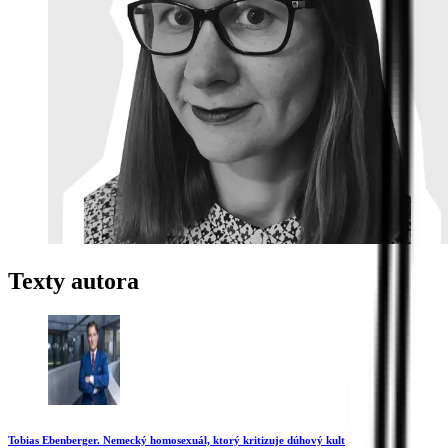
Texty autora
Tobias Ebenberger. Nemecký homosexuál, ktorý kritizuje dúhový kult