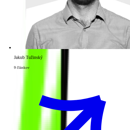
Jakub Tužinský
9 článkov