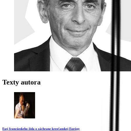
Texty autora
Esej francúzskeho žida o záchrane kresťanskej Európy