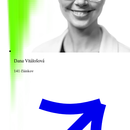
Dana Vitálošová
141 článkov