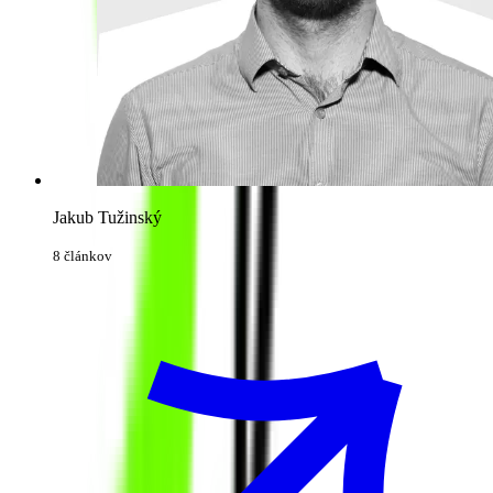
Jakub Tužinský
8 článkov