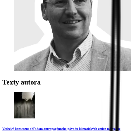
Texty autora
Vedecký konsenzus ohľadom antropogénneho pôvodu klimatických zmien má vážne