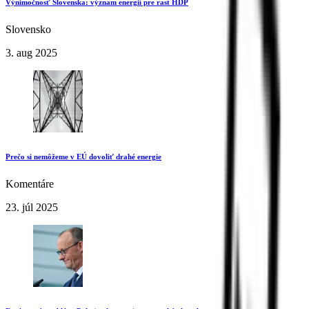
Výnimočnosť Slovenska: význam energií pre rast HDP
Slovensko
3. aug 2025
Prečo si nemôžeme v EÚ dovoliť drahé energie
Komentáre
23. júl 2025