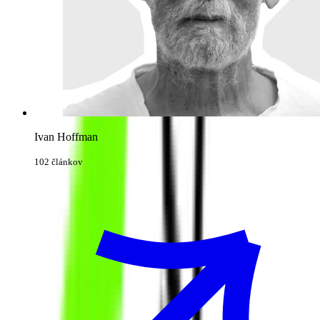
Ivan Hoffman
102 článkov