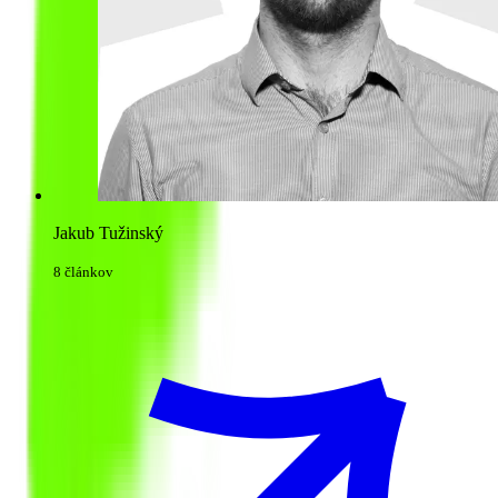
Jakub Tužinský
8 článkov