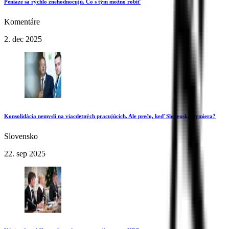
Peniaze sa rýchlo znehodnocujú. Čo s tým možno robiť
Komentáre
2. dec 2025
Konsolidácia nemyslí na viacdetných pracujúcich. Ale prečo, keď Slovensko vymiera?
Slovensko
22. sep 2025