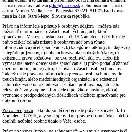
súhlas udelili, a to zaslaním písomného odvolania súhlasu emailom
na našu emailovú adresu
gdpr@marker.sk
alebo písomne na našu
adresu Marker Media, s.r.o., Panenská 673/21, 811 03 Bratislava-
mestská časť Staré Mesto, Slovenská republika.
Právo na informácie a prístup k osobným údajom
– môžete nás
požiadať o informácie o Vašich osobných údajoch, ktoré
spracúvame. V zmysle ustanovenia čl. 15 Nariadenia GDPR máte
právo získať od nás prístup k osobným údajom a týmto
informáciám: a) účel spracúvania, b) kategórie dotknutých údajov, c)
kategórie príjemcov, d) doba uchovávania osobných údajov, e)
existencia práva požadovať opravu osobných údajov, alebo ich
vymazanie, alebo obmedzenie spracúvania, f) právo podať sťažnosť
dozornému orgánu, g) zdroj získavania Vašich osobných údajov.
Taktiež máte právo na informácie o prenose osobných údajov do
tretích krajín, alebo medzinárodných organizácií a o existencii
automatizovaného rozhodovania vrátane profilovania, kde je to
relevantné, zmysluplné informácie o použitom postupe, ako aj
význame a predpokladaných dôsledkoch takéhoto spracúvania pre
dotknutú osobu.
Právo na opravu
– ako dotknutá osoba máte právo v zmysle čl. 16
Nariadenia GDPR, aby sme opravili nesprávne osobné údaje, alebo
doplnili neúplné osobné údaje o Vašej osobe.
Právo na výmaz (právo „na zabudnutie“)
– v zmysle ustanovenia čl.