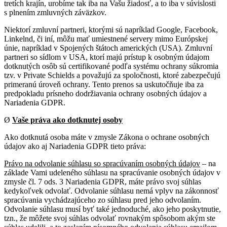
tretích krajín, urobíme tak iba na Vašu žiadosť, a to iba v súvislosti
s plnením zmluvných záväzkov.
Niektorí zmluvní partneri, ktorými sú napríklad Google, Facebook,
Linkelnd, či iní, môžu mať umiestnené servery mimo Európskej
únie, napríklad v Spojených štátoch amerických (USA). Zmluvní
partneri so sídlom v USA, ktorí majú prístup k osobným údajom
dotknutých osôb sú certifikované podľa systému ochrany súkromia
tzv. v Private Schields a považujú za spoločnosti, ktoré zabezpečujú
primeranú úroveň ochrany. Tento prenos sa uskutočňuje iba za
predpokladu prísneho dodržiavania ochrany osobných údajov a
Nariadenia GDPR.
Ø
Vaše práva ako dotknutej osoby
Ako dotknutá osoba máte v zmysle Zákona
o ochrane osobných
údajov ako aj Nariadenia GDPR tieto práva:
Právo na odvolanie súhlasu so spracúvaním osobných údajov
– na
základe Vami udeleného súhlasu na spracúvanie osobných údajov v
zmysle čl. 7 ods. 3 Nariadenia GDPR, máte právo svoj súhlas
kedykoľvek odvolať. Odvolanie súhlasu nemá vplyv na zákonnosť
spracúvania vychádzajúceho zo súhlasu pred jeho odvolaním.
Odvolanie súhlasu musí byť také jednoduché, ako jeho poskytnutie,
tzn., že môžete svoj súhlas odvolať rovnakým spôsobom akým ste