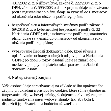
431/2002 Z. z. o účtovníctve, zákona č. 222/2004 Z. z. o
DPH, zákona č. 595/2003 o dani z príjmu; údaje uchovávame
podľa registratúrneho plánu, údaje sa vymažú do 6 mesiacov
od ukončenia roku uloženia podľa reg. plánu;
bezpečnosť sietí a informačných systémov podľa zákona č.
69/2018 Z. z. o kybernetickej bezpečnosti a podľa čl. 32
Nariadenia GDPR; údaje uchovávame podľa registratúrneho
plánu, údaje sa vymažú do 6 mesiacov od ukončenia roku
uloženia podľa reg. plánu;
vybavovanie žiadostí dotknutých osôb, ktoré súvisia s
uplatňovaním ochrany osobných údajov podľa Nariadenia
GDPR; po dobu 5 rokov, osobné údaje sa zmažú do 6
mesiacov po uplynutí piateho roka spracovania žiadosti
dotknutej osoby.
Náš oprávnený záujem
Vaše osobné údaje spracúvame aj na základe nášho oprávneného
záujmu pri ukladaní a prístupu ku cookies, ktoré sú
nevyhnutné
na
fungovanie našej webovej stránky, sledujeme oprávnený záujem
riadneho fungovania našej webovej stránky tak, aby bola k
dispozícii jej užívateľom a budúcim užívateľom.