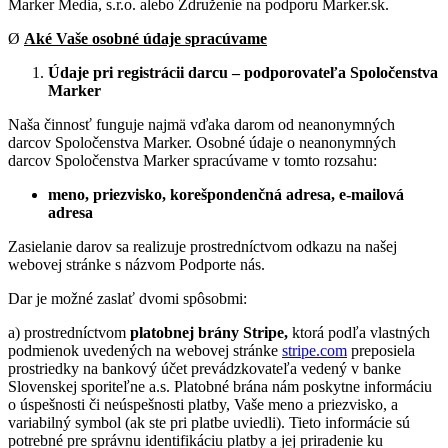
Marker Media, s.r.o. alebo Združenie na podporu Marker.sk.
Ø
Aké Vaše osobné údaje spracúvame
Údaje pri registrácii darcu – podporovateľa Spoločenstva
Marker
Naša činnosť funguje najmä vďaka darom od neanonymných
darcov Spoločenstva Marker. Osobné údaje o neanonymných
darcov Spoločenstva Marker spracúvame v tomto rozsahu:
meno, priezvisko, korešpondenčná adresa, e-mailová
adresa
Zasielanie darov sa realizuje prostredníctvom odkazu na našej
webovej stránke s názvom Podporte nás.
Dar je možné zaslať dvomi spôsobmi:
a) prostredníctvom
platobnej brány Stripe,
ktorá podľa vlastných
podmienok uvedených na webovej stránke
stripe.com
preposiela
prostriedky na bankový účet prevádzkovateľa vedený v banke
Slovenskej sporiteľne a.s. Platobné brána nám poskytne informáciu
o úspešnosti či neúspešnosti platby, Vaše meno a priezvisko, a
variabilný symbol (ak ste pri platbe uviedli). Tieto informácie sú
potrebné pre správnu identifikáciu platby a jej priradenie ku