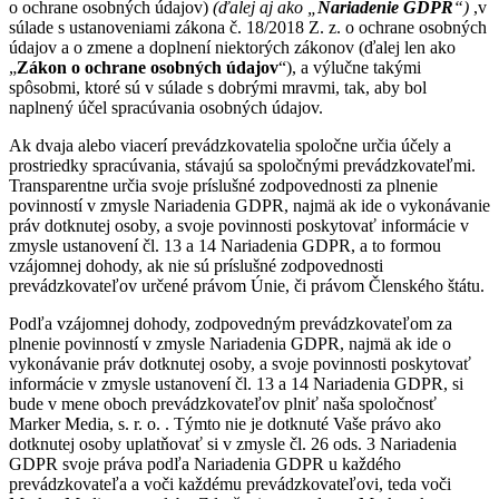
o ochrane osobných údajov)
(ďalej aj ako „
Nariadenie GDPR
“)
,v
súlade s ustanoveniami zákona č. 18/2018 Z. z. o ochrane osobných
údajov a o zmene a doplnení niektorých zákonov (ďalej len ako
„
Zákon o ochrane osobných údajov
“), a výlučne takými
spôsobmi, ktoré sú v súlade s dobrými mravmi, tak, aby bol
naplnený účel spracúvania osobných údajov.
Ak dvaja alebo viacerí prevádzkovatelia spoločne určia účely a
prostriedky spracúvania, stávajú sa spoločnými prevádzkovateľmi.
Transparentne určia svoje príslušné zodpovednosti za plnenie
povinností v zmysle Nariadenia GDPR, najmä ak ide o vykonávanie
práv dotknutej osoby, a svoje povinnosti poskytovať informácie v
zmysle ustanovení čl. 13 a 14 Nariadenia GDPR, a to formou
vzájomnej dohody, ak nie sú príslušné zodpovednosti
prevádzkovateľov určené právom Únie, či právom Členského štátu.
Podľa vzájomnej dohody, zodpovedným prevádzkovateľom za
plnenie povinností v zmysle Nariadenia GDPR, najmä ak ide o
vykonávanie práv dotknutej osoby, a svoje povinnosti poskytovať
informácie v zmysle ustanovení čl. 13 a 14 Nariadenia GDPR, si
bude v mene oboch prevádzkovateľov plniť naša spoločnosť
Marker Media, s. r. o. . Týmto nie je dotknuté Vaše právo ako
dotknutej osoby uplatňovať si v zmysle čl. 26 ods. 3 Nariadenia
GDPR svoje práva podľa Nariadenia GDPR u každého
prevádzkovateľa a voči každému prevádzkovateľovi, teda voči