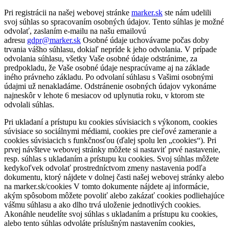
Pri registrácii na našej webovej stránke
marker.sk
ste nám udelili
svoj súhlas so spracovaním osobných údajov. Tento súhlas je možné
odvolať, zaslaním e-mailu na našu emailovú
adresu
gdpr@marker.sk
Osobné údaje uchovávame počas doby
trvania vášho súhlasu, dokiaľ nepríde k jeho odvolania. V prípade
odvolania súhlasu, všetky Vaše osobné údaje odstránime, za
predpokladu, že Vaše osobné údaje nespracúvame aj na základe
iného právneho základu. Po odvolaní súhlasu s Vašimi osobnými
údajmi už nenakladáme. Odstránenie osobných údajov vykonáme
najneskôr v lehote 6 mesiacov od uplynutia roku, v ktorom ste
odvolali súhlas.
Pri ukladaní a prístupu ku cookies súvisiacich s výkonom, cookies
súvisiace so sociálnymi médiami, cookies pre cieľové zameranie a
cookies súvisiacich s funkčnosťou (ďalej spolu len „cookies“). Pri
prvej návšteve webovej stránky môžete si nastaviť prvé nastavenie,
resp. súhlas s ukladaním a prístupu ku cookies. Svoj súhlas môžete
kedykoľvek odvolať prostredníctvom zmeny nastavenia podľa
dokumentu, ktorý nájdete v dolnej časti našej webovej stránky alebo
na marker.sk/cookies V tomto dokumente nájdete aj informácie,
akým spôsobom môžete povoliť alebo zakázať cookies podliehajúce
vášmu súhlasu a ako dlho trvá uloženie jednotlivých cookies.
Akonáhle neudelíte svoj súhlas s ukladaním a prístupu ku cookies,
alebo tento súhlas odvoláte príslušným nastavením cookies,