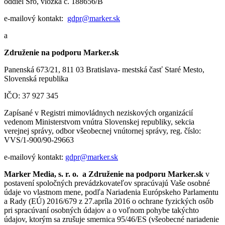
oddiel Sro, vložka č. 188656/B
e-mailový kontakt:
gdpr@marker.sk
a
Združenie na podporu Marker.sk
Panenská 673/21, 811 03 Bratislava- mestská časť Staré Mesto,
Slovenská republika
IČO: 37 927 345
Zapísané v Registri mimovládnych neziskových organizácií
vedenom Ministerstvom vnútra Slovenskej republiky, sekcia
verejnej správy, odbor všeobecnej vnútornej správy, reg. číslo:
VVS/1-900/90-29663
e-mailový kontakt:
gdpr@marker.sk
Marker Media, s. r. o. a Združenie na podporu Marker.sk
v
postavení spoločných prevádzkovateľov spracúvajú Vaše osobné
údaje vo vlastnom mene, podľa Nariadenia Európskeho Parlamentu
a Rady (EÚ) 2016/679 z 27.apríla 2016 o ochrane fyzických osôb
pri spracúvaní osobných údajov a o voľnom pohybe takýchto
údajov, ktorým sa zrušuje smernica 95/46/ES (všeobecné nariadenie