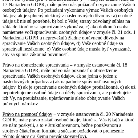
17 Nariadenia GDPR, máte právo nás požiadať o vymazanie Vašich
osobných údajov. Po požiadaní vykonáme výmaz Vašich osobných
údajov, ak je splnený niektorý z nasledovných dôvodov: a) osobné
údaje už nie sú potrebné, b) bol z Vašej strany odvolaný súhlas na
základe ktorého sa spracúvanie vykonáva, c) ako dotknutá osoba
namietnete voči spracúvaniu osobných údajov v zmysle čl. 21 ods. 1
Nariadenia GDPR a neprevažujú žiadne oprávnené dôvody na
spracúvanie Vašich osobných údajov, d) Vaše osobné údaje sa
spracúvali nezákonne, e) Vaše osobné údaje musia byť vymazané,
aby sa splnila zákonná povinnosť.
Právo na obmedzenie spracúvania
– v zmysle ustanovenia čl. 18
Nariadenia GDPR, máte právo nás požiadať o obmedzenie
spracúvania Vašich osobných údajov, ak sa jedná o jeden z
nasledovných prípadov: a) ak napadnete správnosť osobných
údajov, b) ak je spracúvanie osobných údajov protizákonné, c) ak už
nepotrebujeme osobné údaje na účely spracúvania, ale potrebujete
ich Vy, na preukázanie, uplatňovanie alebo obhajovanie Vašich
právnych nárokov.
Právo na presnosť údajov
– v zmysle ustanovenia čl. 20 Nariadenia
GDPR, máte právo získať osobné údaje, ktoré sa Vás týkajú a ktoré
ste nám poskytli, a to v štruktúrovanom, bežne používanom a
strojovo čitateľnom formáte a súčasne požadovať o prenesenie
týchto údajov ďalšiemu prevádzkovateľovi.