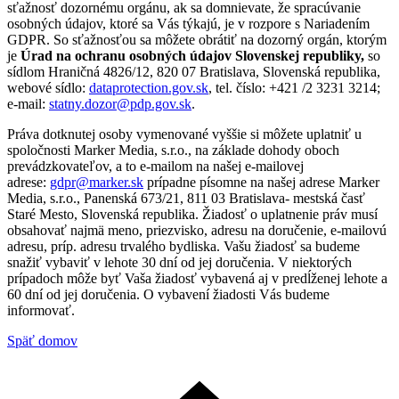
sťažnosť dozornému orgánu, ak sa domnievate, že spracúvanie
osobných údajov, ktoré sa Vás týkajú, je v rozpore s Nariadením
GDPR. So sťažnosťou sa môžete obrátiť na dozorný orgán, ktorým
je
Úrad na ochranu osobných údajov Slovenskej republiky,
so
sídlom Hraničná 4826/12, 820 07 Bratislava, Slovenská republika,
webové sídlo:
dataprotection.gov.sk
, tel. číslo: +421 /2 3231 3214;
e-mail:
statny.dozor@pdp.gov.sk
.
Práva dotknutej osoby vymenované vyššie si môžete uplatniť u
spoločnosti Marker Media, s.r.o., na základe dohody oboch
prevádzkovateľov, a to e-mailom na našej e-mailovej
adrese:
gdpr@marker.sk
prípadne písomne na našej adrese Marker
Media, s.r.o., Panenská 673/21, 811 03 Bratislava- mestská časť
Staré Mesto, Slovenská republika. Žiadosť o uplatnenie práv musí
obsahovať najmä meno, priezvisko, adresu na doručenie, e-mailovú
adresu, príp. adresu trvalého bydliska. Vašu žiadosť sa budeme
snažiť vybaviť v lehote 30 dní od jej doručenia. V niektorých
prípadoch môže byť Vaša žiadosť vybavená aj v predĺženej lehote a
60 dní od jej doručenia. O vybavení žiadosti Vás budeme
informovať.
Späť domov