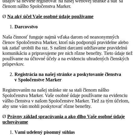
údajov sa neviete registrovať na našej webovej stránke a stať sa
členom nášho Spoločenstva Marker.
Ø
Na aký účel Vaše osobné údaje používame
Darcovstvo
Naša činnosť funguje najmä vďaka darom od neanonymných
členov Spoločenstva Marker, ktorí nás podporujú pravidelne alebo
tak zatiaľ urobili iba raz. S našimi darcami udržiavame pravidelnú
komunikáciu a pripravujeme pre nich rôzne benefity. Tieto údaje tiež
používame na účtovné účely a na evidenciu uhradených členských
príspevkov.
Registrácia na našej stránke a poskytovanie členstva
v Spoločenstve Marker
Registrovaním na našej stránke ste sa stali členom nášho
Spoločenstva Marker. Vaše osobné údaje používame na evidenciu
vášho členstva v našom Spoločenstve Marker. Tiež za tým účelom,
aby sme vám mohli poskytovať rôzne benefity.
Ø
Právny základ spracúvania a ako dlho Vaše osobné údaje
uchovávame
Vami udelený písomný súhlas