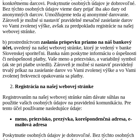
konkrétnemu darcovi. Poskytnutie osobných údajov je dobrovoľné.
Bez týchto osobných údajov vieme dary prijať iba ako dary od
anonymných darcov. Umožňujeme teda aj anonymné darovanie.
Zároveň je možné si nastaviť pravidelné mesačné zasielanie darov
vo Vami zvolenej výške, avšak za predpokladu registrácie na našej
webovej stránke.
b) prostredníctvom
zaslania príspevku priamo na náš bankový
účet,
uvedený na našej webovej stránke, ktorý je vedený v banke
Slovenskej sporiteľni. Banka nám poskytne informáciu o úspešnosti
či neúspešnosti platby, Vaše meno a priezvisko, a variabilný symbol
(ak ste pri platbe uviedli). Zároveň je možné si nastaviť pravidelný
trvalý príkaz na zasielanie darov vo Vami zvolenej výške a vo Vami
zvolenej frekvencii opakovania sa platby.
Registrácia na našej webovej stránke
Registrovaním na našej webovej stránke nám dávate súhlas na
použitie vašich osobných údajov na pravidelnú komunikáciu. Pre
tento účel používame nasledujúce údaje:
meno, priezvisko, prezývka, korešpondenčná adresa, e-
mailová adresa
Poskytnutie osobných údajov je dobrovoľné. Bez týchto osobných