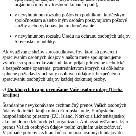
orgánom činným v trestnom konaní a pod.),
v nevyhnutnom rozsahu poštovým podnikom, kuriérskym
spoločnostiam a/alebo iným osobám poskytujúcim poštové
služby alebo vykonávajúcim doručovanie.
v nevyhnutnom rozsahu Úradu na ochranu osobných údajov
Slovenskej republiky.
Ak využívame služby sprostredkovateľov, ktorí sú poverení
spracúvaním osobných údajov v našom mene spolupracujeme
výlučne so sprostredkovateľmi, ktorí prijali primerané technické
a bezpečnostné opatrenia, prostredníctvom ktorých sú dôkladne
splnené požiadavky ochrany osobných údajov k bezpečnému
spracúvaniu osobných údajov každej dotknutej osoby.
Ø
Do ktorých krajín prenášame Vaše osobné údaje (Tretia
krajina)
Štandardne nevykonávame cezhraničný prenos Vašich osobných
údajov do tretích krajín mimo Európskej únie, Európskeho
hospodárskeho priestoru (EÚ, Island, Nórsko a Lichtenštajnsko),
ako ani do medzinárodných organizácií. Ani nezamýšľame takýto
prenos Vašich osobných údajov tretím krajinám uskutočňovať.
V prípade potreby cezhraničného prenosu osobných údajov do