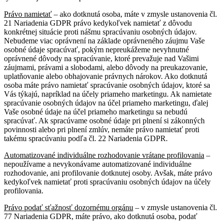
Právo namietať
– ako dotknutá osoba, máte v zmysle ustanovenia čl.
21 Nariadenia GDPR právo kedykoľvek namietať z dôvodu
konkrétnej situácie proti nášmu spracúvaniu osobných údajov.
Nebudeme viac oprávnení na základe oprávneného záujmu Vaše
osobné údaje spracúvať, pokým nepreukážeme nevyhnutné
oprávnené dôvody na spracúvanie, ktoré prevažuje nad Vašimi
záujmami, právami a slobodami, alebo dôvody na preukazovanie,
uplatňovanie alebo obhajovanie právnych nárokov. Ako dotknutá
osoba máte právo namietať spracúvanie osobných údajov, ktoré sa
Vás týkajú, napríklad na účely priameho marketingu. Ak namietate
spracúvanie osobných údajov na účel priameho marketingu, ďalej
Vaše osobné údaje na účel priameho marketingu sa nebudú
spracúvať. Ak spracúvame osobné údaje pri plnení si zákonných
povinnosti alebo pri plnení zmlúv, nemáte právo namietať proti
takému spracúvaniu podľa čl. 22 Nariadenia GDPR.
Automatizované individuálne rozhodovanie vrátane profilovania
–
nepoužívame a nevykonávame automatizované individuálne
rozhodovanie, ani profilovanie dotknutej osoby. Avšak, máte právo
kedykoľvek namietať proti spracúvaniu osobných údajov na účely
profilovania.
Právo podať sťažnosť dozornému orgánu
– v zmysle ustanovenia čl.
77 Nariadenia GDPR, máte právo, ako dotknutá osoba, podať