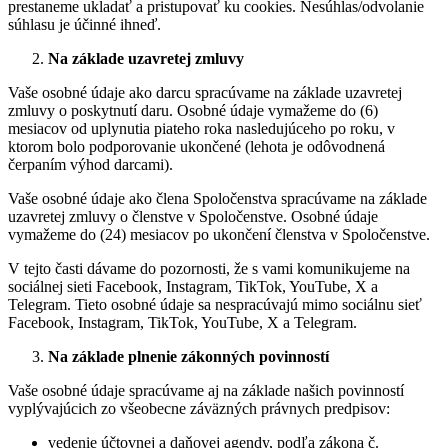
prestaneme ukladať a pristupovať ku cookies. Nesúhlas/odvolanie
súhlasu je účinné ihneď.
Na základe uzavretej zmluvy
Vaše osobné údaje ako darcu spracúvame na základe uzavretej
zmluvy o poskytnutí daru. Osobné údaje vymažeme do (6)
mesiacov od uplynutia piateho roka nasledujúceho po roku, v
ktorom bolo podporovanie ukončené (lehota je odôvodnená
čerpaním výhod darcami).
Vaše osobné údaje ako člena Spoločenstva spracúvame na základe
uzavretej zmluvy o členstve v Spoločenstve. Osobné údaje
vymažeme do (24) mesiacov po ukončení členstva v Spoločenstve.
V tejto časti dávame do pozornosti, že s vami komunikujeme na
sociálnej sieti Facebook, Instagram, TikTok, YouTube, X a
Telegram. Tieto osobné údaje sa nespracúvajú mimo sociálnu sieť
Facebook, Instagram, TikTok, YouTube, X a Telegram.
Na základe plnenie zákonných povinností
Vaše osobné údaje spracúvame aj na základe našich povinností
vyplývajúcich zo všeobecne záväzných právnych predpisov:
vedenie účtovnej a daňovej agendy, podľa zákona č.