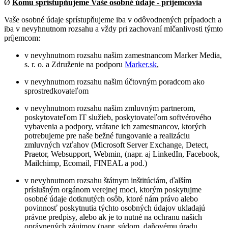
Ø
Komu sprístupňujeme Vaše osobné údaje - príjemcovia
Vaše osobné údaje sprístupňujeme iba v odôvodnených prípadoch a
iba v nevyhnutnom rozsahu a vždy pri zachovaní mlčanlivosti týmto
príjemcom:
v nevyhnutnom rozsahu našim zamestnancom Marker Media,
s. r. o. a Združenie na podporu
Marker.sk
,
v nevyhnutnom rozsahu našim účtovným poradcom ako
sprostredkovateľom
v nevyhnutnom rozsahu našim zmluvným partnerom,
poskytovateľom IT služieb, poskytovateľom softvérového
vybavenia a podpory, vrátane ich zamestnancov, ktorých
potrebujeme pre naše bežné fungovanie a realizáciu
zmluvných vzťahov (Microsoft Server Exchange, Detect,
Praetor, Websupport, Webmin, (napr. aj LinkedIn, Facebook,
Mailchimp, Ecomail, FINEAL a pod.)
v nevyhnutnom rozsahu štátnym inštitúciám, ďalším
príslušným orgánom verejnej moci, ktorým poskytujme
osobné údaje dotknutých osôb, ktoré nám právo alebo
povinnosť poskytnutia týchto osobných údajov ukladajú
právne predpisy, alebo ak je to nutné na ochranu našich
oprávnených záujmov (napr. súdom, daňovému úradu,