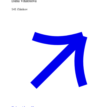
Dana Vitálošová
141 článkov