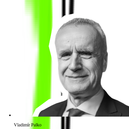
Vladimír Palko