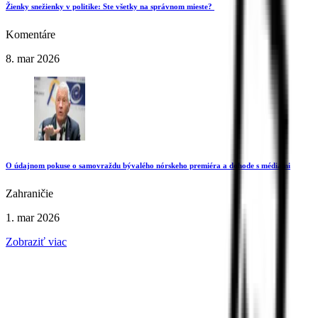
Žienky snežienky v politike: Ste všetky na správnom mieste?
Komentáre
8. mar 2026
O údajnom pokuse o samovraždu bývalého nórskeho premiéra a dohode s médiami
Zahraničie
1. mar 2026
Zobraziť viac