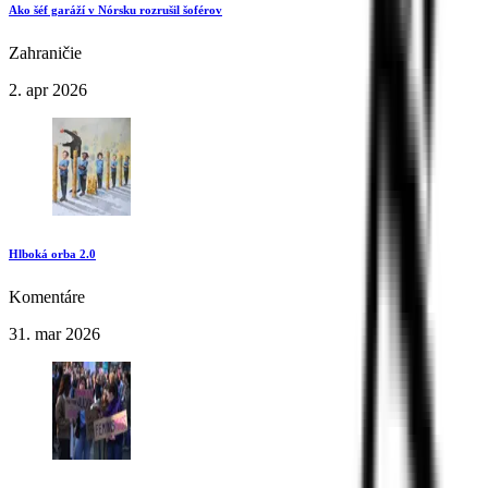
Ako šéf garáží v Nórsku rozrušil šoférov
Zahraničie
2. apr 2026
Hlboká orba 2.0
Komentáre
31. mar 2026