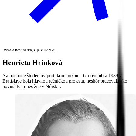
Bývalá novinárka, žije v Nórsku.
Henrieta
Hrinková
Na pochode študentov proti komunizmu 16. novembra 1989 v
Bratislave bola hlavnou rečníčkou protestu, neskôr pracovala ako
novinárka, dnes žije v Nórsku.