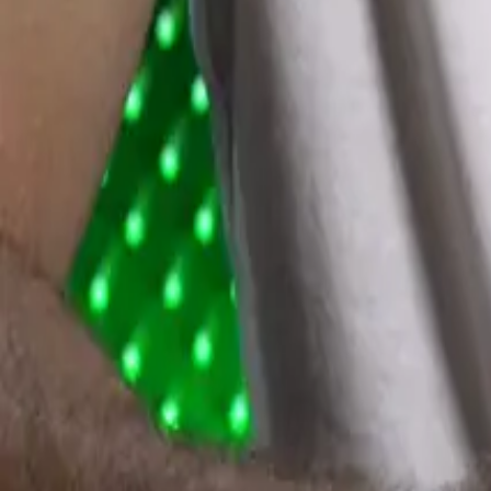
6 min čítania
17. dec 2025
Zampano Igor Matovič
Bez debaty, z celej opozície je Igor Matovič najaktívnejší, najodvážnej