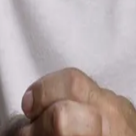
ší a najhlučnejší.