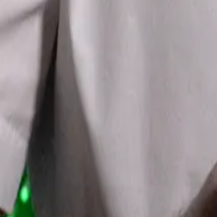
4 min čítania
26. nov 2025
ETS2 klíme poškodí, ľudí zaťaží
Richard Sulík bude písať pre Marker, jeho prvý text je o povolenkác