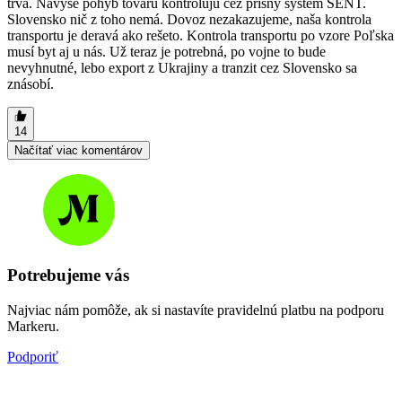
trvá. Navyše pohyb tovaru kontrolujú cez prísny systém SENT.
Slovensko nič z toho nemá. Dovoz nezakazujeme, naša kontrola
transportu je deravá ako rešeto. Kontrola transportu po vzore Poľska
musí byt aj u nás. Už teraz je potrebná, po vojne to bude
nevyhnutné, lebo export z Ukrajiny a tranzit cez Slovensko sa
znásobí.
14
Načítať viac komentárov
Potrebujeme vás
Najviac nám pomôže, ak si nastavíte pravidelnú platbu na podporu
Markeru.
Podporiť