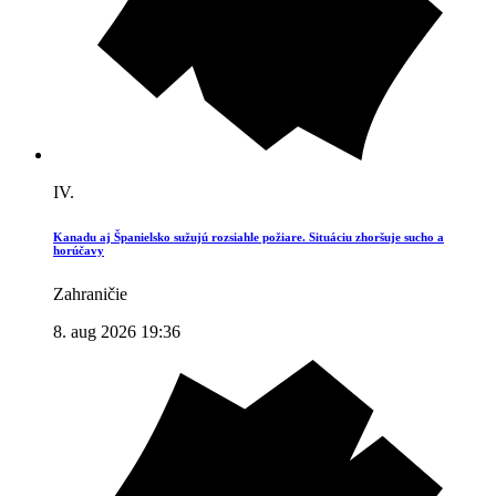
IV.
Kanadu aj Španielsko sužujú rozsiahle požiare. Situáciu zhoršuje sucho a
horúčavy
Zahraničie
8. aug 2026 19:36