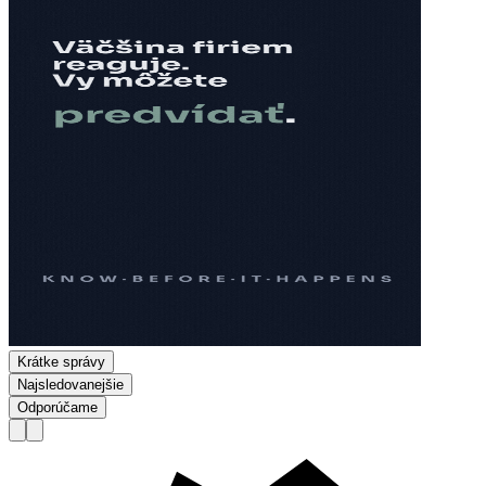
Krátke správy
Najsledovanejšie
Odporúčame