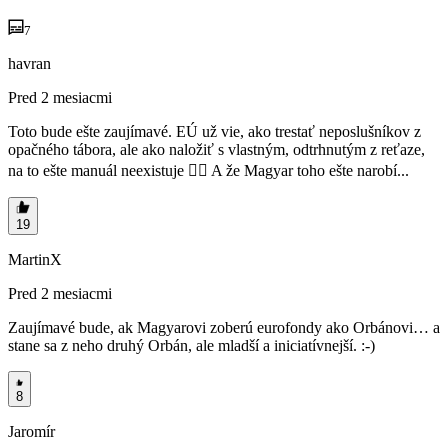
7
havran
Pred 2 mesiacmi
Toto bude ešte zaujímavé. EÚ už vie, ako trestať neposlušníkov z
opačného tábora, ale ako naložiť s vlastným, odtrhnutým z reťaze,
na to ešte manuál neexistuje 🤷‍♂️ A že Magyar toho ešte narobí...
19
MartinX
Pred 2 mesiacmi
Zaujímavé bude, ak Magyarovi zoberú eurofondy ako Orbánovi… a
stane sa z neho druhý Orbán, ale mladší a iniciatívnejší. :-)
8
Jaromír