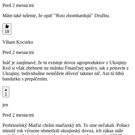
Pred 2 mesiacmi
Mám také tušenie, že opäť "Rusi zbombardujú" Družbu.
19
Viliam Kocurko
Pred 2 mesiacmi
Ináč je zaujímavé, že tu existuje dovoz agroproduktov z Ukrajiny.
Ked si však zbehnete na stránku Finančnej správy, tak z potravín z
Ukrajiny, individuálne nemôžete dôvezť takmer nič. Ani tú blbú
bandurku s prepáčením.
1
jen
Pred 2 mesiacmi
Probruselský Maďar chráni maďarský trh. To sme nečakali. Poliaci
minulý rok výrazne obmedzili ukrajinský dovoz, ich zákaz stále