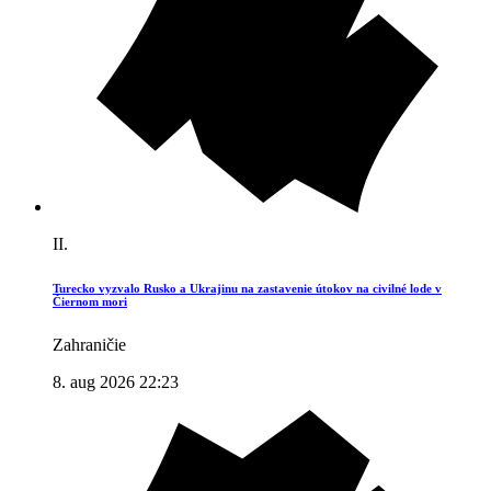
II.
Turecko vyzvalo Rusko a Ukrajinu na zastavenie útokov na civilné lode v
Čiernom mori
Zahraničie
8. aug 2026 22:23