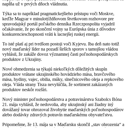
napĺňa už v prvých dňoch vládnutia.
Týka sa to napríklad pragmatickejšieho prístupu voči Moskve,
keďže Magyar v minulotýždňovom štvrtkovom rozhovore pre
spravodajský portál poľského denníka Rzeczpospolita vyjadril
očakávanie, že po skončení vojny sa Európska únia z dôvodov
konkurencieschopnosti vráti k lacnejšej ruskej energii.
To isté platí aj pri tvrdšom postoji voči Kyjevu. Iba deň nato totiž
nový maďarský líder na pozadí širších sporov s tamojšou vládou
vyhlásil, že zakáže dovoz významnej časti poľnohospodárskych
produktov z Ukrajiny.
Nové obmedzenia sa týkajú niekoľkých dôležitých skupín
produktov vrátane ukrajinského hovädzieho mäsa, bravčového
mäsa, hydiny, vajec, obilia, múky, slnečnicového oleja a repkového
oleja. Vláda strany Tisza nevylúčila, že sortiment zakázaných
produktov neskôr rozšíri.
Nový minister poľnohospodárstva a potravinárstva Szabolcs Bóna
21. mája vyhlásil, že nedovolia, aby ukrajinský ani žiadny iný
dovážaný tovar ohrozoval živobytie maďarských poľnohospodárov
alebo dodávky zdravých potravín maďarskému obyvateľstvu.
Pripomeňme, že 13. mája sa v Maďarsku skončil „stav ohrozenia“ a