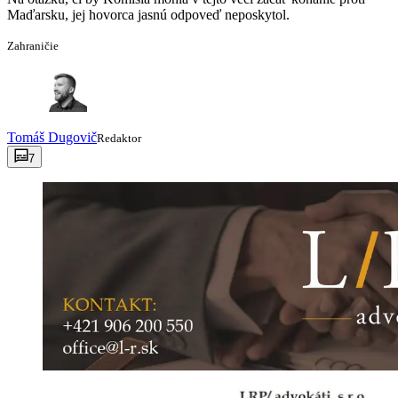
Maďarsku, jej hovorca jasnú odpoveď neposkytol.
Zahraničie
Tomáš
Dugovič
Redaktor
7