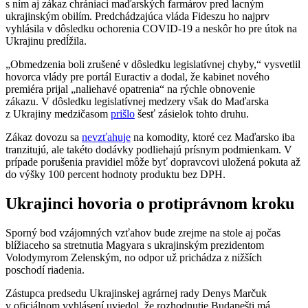
s ním aj zákaz chrániaci maďarských farmárov pred lacným
ukrajinským obilím. Predchádzajúca vláda Fideszu ho najprv
vyhlásila v dôsledku ochorenia COVID-19 a neskôr ho pre útok na
Ukrajinu predĺžila.
„Obmedzenia boli zrušené v dôsledku legislatívnej chyby,“ vysvetlil
hovorca vlády pre portál Euractiv a dodal, že kabinet nového
premiéra prijal „naliehavé opatrenia“ na rýchle obnovenie
zákazu. V dôsledku legislatívnej medzery však do Maďarska
z Ukrajiny medzičasom
prišlo
šesť zásielok tohto druhu.
Zákaz dovozu sa
nevzťahuje
na komodity, ktoré cez Maďarsko iba
tranzitujú, ale takéto dodávky podliehajú prísnym podmienkam. V
prípade porušenia pravidiel môže byť dopravcovi uložená pokuta až
do výšky 100 percent hodnoty produktu bez DPH.
Ukrajinci hovoria o protiprávnom kroku
Sporný bod vzájomných vzťahov bude zrejme na stole aj počas
blížiaceho sa stretnutia Magyara s ukrajinským prezidentom
Volodymyrom Zelenským, no odpor už prichádza z nižších
poschodí riadenia.
Zástupca predsedu Ukrajinskej agrárnej rady Denys Marčuk
v oficiálnom vyhlásení uviedol, že rozhodnutie Budapešti má