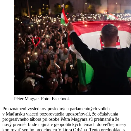
Péter Magyar. Foto: Facebook
Po oznámení výsledkov posledných parlamentných volieb
v Maďarsku viacerí pozorovatelia upozorňovali, že očakávania
progresívneho tábora pri osobe Pétra Magyara sú prehnané a že
nový premiér bude najmä v geopolitických témach do veľkej miery
kopírovať svojho predchodcu Viktora Orbána. Tento predpoklad sa