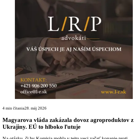
4 min čítania
28. máj 2026
Magyarova vláda zakázala dovoz agroproduktov z
Ukrajiny. EÚ to hlboko ľutuje
Na otázku, či by Komisia mohla v tejto veci začať konanie proti